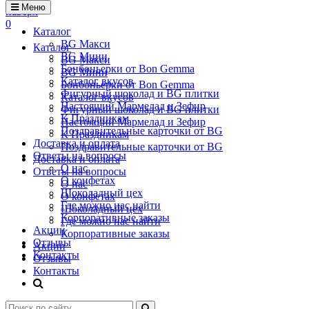
Меню
наверх
0
Каталог
BG Макси
Каталог
BG Мини
BG Макси
Бонбоньерки от Bon Gemma
BG Мини
Каталог вкусов
Бонбоньерки от Bon Gemma
Фигурный шоколад и BG плитки
Каталог вкусов
Настоящий Мармелад и Зефир
Фигурный шоколад и BG плитки
К Праздникам
Настоящий Мармелад и Зефир
Поздравительные карточки от BG
К Праздникам
Доставка и оплата
Поздравительные карточки от BG
Ответы на вопросы
Доставка и оплата
О нас
Ответы на вопросы
О конфетах
О нас
Шоколадный цех
О конфетах
Где можно нас найти
Шоколадный цех
Корпоративные заказы
Где можно нас найти
Акции
Корпоративные заказы
Отзывы
Акции
Контакты
Отзывы
Контакты