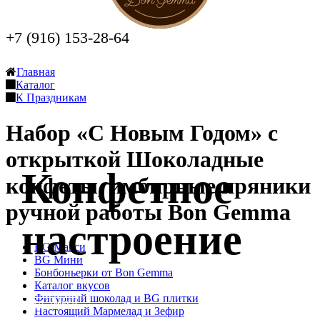
+7 (916) 153-28-64
Заказать звонок
Главная
Каталог
К Праздникам
Набор «С Новым Годом» с
открыткой Шоколадные
Конфетное
конфеты, имбирные пряники
ручной работы Bon Gemma
настроение
BG Макси
BG Мини
Бонбоньерки от Bon Gemma
Каталог вкусов
Фигурный шоколад и BG плитки
Оставить заявку
Настоящий Мармелад и Зефир