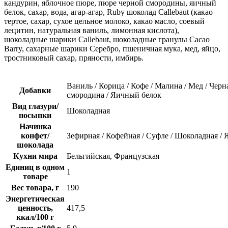
кандурин, яблочное пюре, пюре черной смородины, яичный
белок, сахар, вода, агар-агар, Ruby шоколад Callebaut (какао
тертое, сахар, сухое цельное молоко, какао масло, соевый
лецитин, натуральная ваниль, лимонная кислота),
шоколадные шарики Callebaut, шоколадные гранулы Cacao
Barry, сахарные шарики Серебро, пшеничная мука, мед, яйцо,
тростниковый сахар, пряности, имбирь.
Ваниль / Корица / Кофе / Малина / Мед / Черн
Добавки
смородина / Яичный белок
Вид глазури/
Шоколадная
посыпки
Начинка
конфет/
Зефирная / Кофейная / Суфле / Шоколадная / 
шоколада
Кухни мира
Бельгийская, Французская
Единиц в одном
1
товаре
Вес товара, г
190
Энергетическая
ценность,
417,5
ккал/100 г