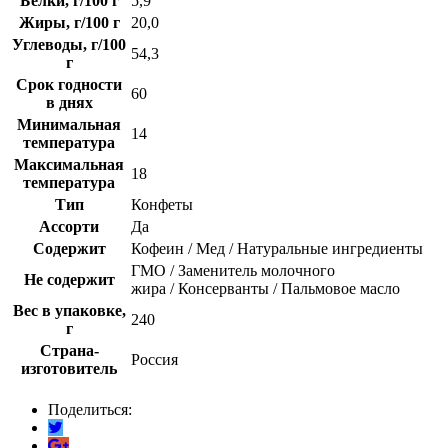
Белки, г/100 г
5,9
Жиры, г/100 г
20,0
Углеводы, г/100
54,3
г
Срок годности
60
в днях
Минимальная
14
температура
Максимальная
18
температура
Тип
Конфеты
Ассорти
Да
Содержит
Кофеин / Мед / Натуральные ингредиенты
ГМО / Заменитель молочного
Не содержит
жира / Консерванты / Пальмовое масло
Вес в упаковке,
240
г
Страна-
Россия
изготовитель
Поделиться: