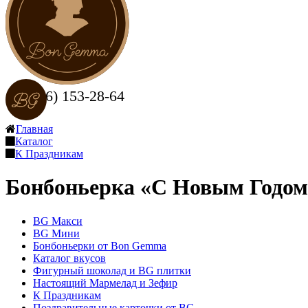
+7 (916) 153-28-64
Заказать звонок
Главная
Каталог
К Праздникам
Бонбоньерка «С Новым Годом
BG Макси
BG Мини
Бонбоньерки от Bon Gemma
Каталог вкусов
Фигурный шоколад и BG плитки
Настоящий Мармелад и Зефир
К Праздникам
Поздравительные карточки от BG