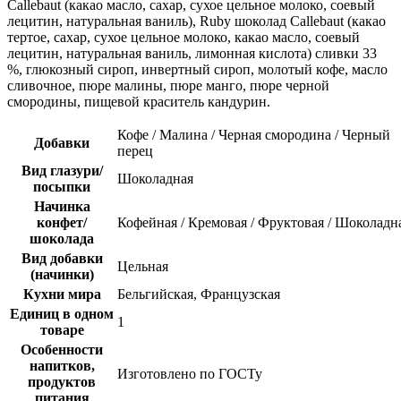
Callebaut (какао масло, сахар, сухое цельное молоко, соевый
лецитин, натуральная ваниль), Ruby шоколад Callebaut (какао
тертое, сахар, сухое цельное молоко, какао масло, соевый
лецитин, натуральная ваниль, лимонная кислота) сливки 33
%, глюкозный сироп, инвертный сироп, молотый кофе, масло
сливочное, пюре малины, пюре манго, пюре черной
смородины, пищевой краситель кандурин.
Кофе / Малина / Черная смородина / Черный
Добавки
перец
Вид глазури/
Шоколадная
посыпки
Начинка
конфет/
Кофейная / Кремовая / Фруктовая / Шоколадн
шоколада
Вид добавки
Цельная
(начинки)
Кухни мира
Бельгийская, Французская
Единиц в одном
1
товаре
Особенности
напитков,
Изготовлено по ГОСТу
продуктов
питания