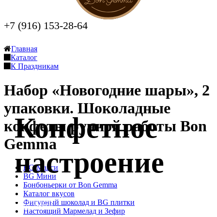
+7 (916) 153-28-64
Заказать звонок
Главная
Каталог
К Праздникам
Набор «Новогодние шары», 2
упаковки. Шоколадные
Конфетное
конфеты ручной работы Bon
Gemma
настроение
BG Макси
BG Мини
Бонбоньерки от Bon Gemma
Каталог вкусов
Фигурный шоколад и BG плитки
Оставить заявку
Настоящий Мармелад и Зефир