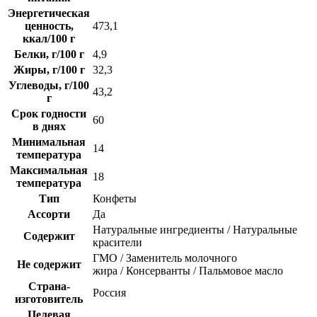
Энергетическая
ценность,
473,1
ккал/100 г
Белки, г/100 г
4,9
Жиры, г/100 г
32,3
Углеводы, г/100
43,2
г
Срок годности
60
в днях
Минимальная
14
температура
Максимальная
18
температура
Тип
Конфеты
Ассорти
Да
Натуральные ингредиенты / Натуральные
Содержит
красители
ГМО / Заменитель молочного
Не содержит
жира / Консерванты / Пальмовое масло
Страна-
Россия
изготовитель
Целевая