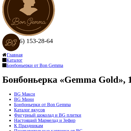
+7 (916) 153-28-64
Заказать звонок
Главная
Каталог
Бонбоньерки от Bon Gemma
Бонбоньерка «Gemma Gold», 1
BG Макси
BG Мини
Бонбоньерки от Bon Gemma
Каталог вкусов
Фигурный шоколад и BG плитки
Настоящий Мармелад и Зефир
К Праздникам
Поздравительные карточки от BG