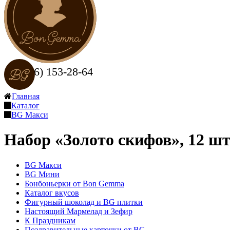
+7 (916) 153-28-64
Заказать звонок
Главная
Каталог
BG Макси
Набор «Золото скифов», 12 
BG Макси
BG Мини
Бонбоньерки от Bon Gemma
Каталог вкусов
Фигурный шоколад и BG плитки
Настоящий Мармелад и Зефир
К Праздникам
Поздравительные карточки от BG